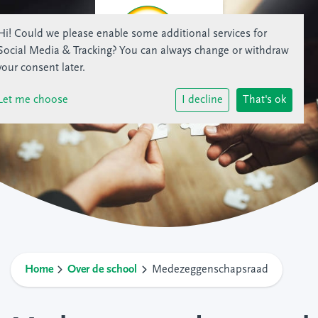
Hi! Could we please enable some additional services for
Social Media & Tracking
? You can always change or withdraw
your consent later.
Let me choose
I decline
That's ok
Home
Over de school
Medezeggenschapsraad