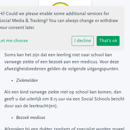
Hi! Could we please enable some additional services for
Home
Mijn kind is leerling
Verlof en afwezigheid
Social Media & Tracking
? You can always change or withdraw
your consent later.
Verlof en afwezigheid
Let me choose
I decline
That's ok
Soms kan het zijn dat een leerling niet naar school kan
vanwege ziekte of een bezoek aan een medicus. Voor deze
afwezigheidsredenen gelden de volgende uitgangspunten.
Ziekmelden
Als een kind vanwege ziekte niet op school kan komen, dan
geeft u dat uiterlijk om 8.15 uur via een Social Schools bericht
door aan de leerkracht(en).
Bezoek medicus
Afspraken bij een dokter, tandarts of specialist worden zoveel